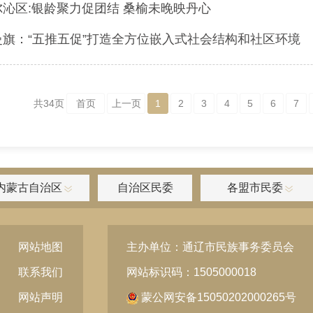
尔沁区:银龄聚力促团结 桑榆未晚映丹心
曼旗：“五推五促”打造全方位嵌入式社会结构和社区环境
共
34
页
首页
上一页
1
2
3
4
5
6
7
内蒙古自治区
自治区民委
各盟市民委
网站地图
主办单位：通辽市民族事务委员会
联系我们
网站标识码：1505000018
网站声明
蒙公网安备15050202000265号