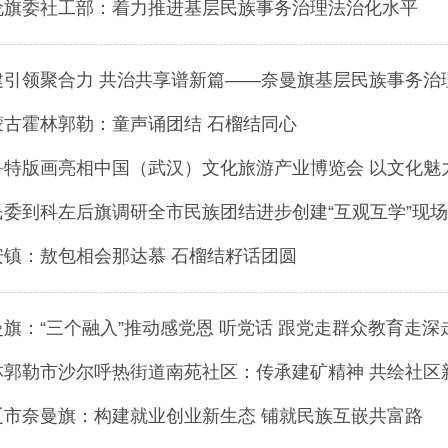
伦旗委社工部：着力推进基层民族事务治理法治化水平
建引领聚合力 共治共享谱新篇——奈曼旗基层民族事务治
蒙古霍林郭勒：童声诵团结 石榴结同心
鲁特版画亮相中国（武汉）文化旅游产业博览会 以文化魅
民委到科左后旗调研全市民族团结进步创建“互观互学”现
安镇：敖包相会那达慕 石榴结籽话团圆
曼旗：“三个融入”推动感党恩 听党话 跟党走群众教育走深
林郭勒市沙尔呼热街道南苑社区：传承建矿精神 共绘社区
辽市奈曼旗：构建就业创业新生态 铺就民族互嵌共富路