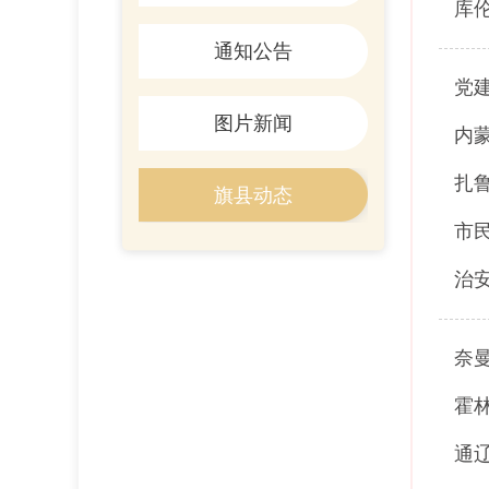
库
通知公告
党
图片新闻
内
扎
旗县动态
市
治
奈
霍
通